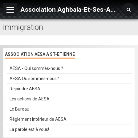
Association Aghbala-Et-Ses-Amis
immigration
Accueil
Village AGHBALA
Agenda
ASSOCIATION AESA À ST-ETIENNE
Blog
AESA - Qui sommes-nous ?
Album
AESA Où sommes-nous?
Vidéos
Rejoindre AESA
Les actions de AESA
Forum
Le Bureau
Annuaire
Règlement intérieur de AESA
Quiz
La parole est à vous!
Livre d'or