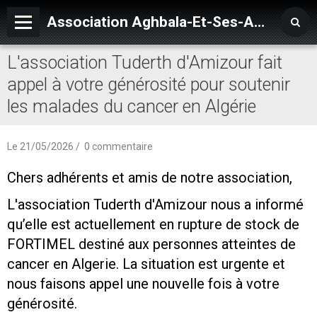
Association Aghbala-Et-Ses-Amis
L'association Tuderth d'Amizour fait
Accueil
appel à votre générosité pour soutenir
Village AGHBALA
les malades du cancer en Algérie
Agenda
Blog
Le 21/05/2026
0 commentaire
Album
Chers adhérents et amis de notre association,
Vidéos
L'association Tuderth d'Amizour nous a informé
qu’elle est actuellement en rupture de stock de
Forum
FORTIMEL destiné aux personnes atteintes de
Annuaire
cancer en Algerie. La situation est urgente et
nous faisons appel une nouvelle fois à votre
Quiz
générosité.
Livre d'or