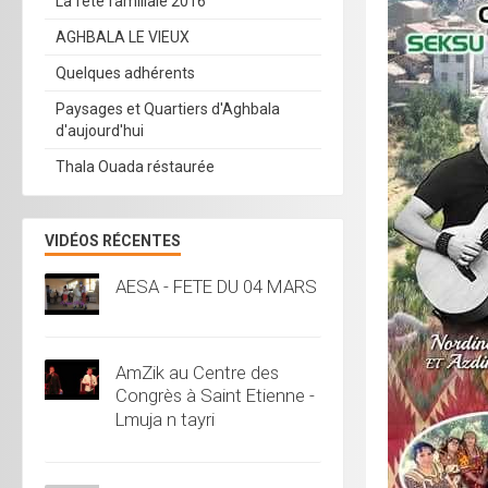
La fête familiale 2016
AGHBALA LE VIEUX
Quelques adhérents
Paysages et Quartiers d'Aghbala
d'aujourd'hui
Thala Ouada réstaurée
VIDÉOS RÉCENTES
AESA - FETE DU 04 MARS
AmZik au Centre des
Congrès à Saint Etienne -
Lmuja n tayri