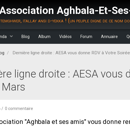
Association Aghbala-Et-Se
temghwer, itallay ansi d-yekka ! (un peuple digne de ce nom do
nda
Blog
Album
Vidéos
Forum
Annuaire
Q
og
Dernière ligne droite : AESA vous donne RDV à Votre Soiré
ère ligne droite : AESA vous
 Mars
6
0 commentaire
ociation "Aghbala et ses amis" vous donne r