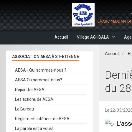
lâarc yeddan di 
Accueil
Village AGHBALA
Age
Accueil
Bl
ASSOCIATION AESA À ST-ETIENNE
AESA - Qui sommes-nous ?
Derni
AESA Où sommes-nous?
du 28
Rejoindre AESA
Les actions de AESA
Le Bureau
Le 22/03/202
Règlement intérieur de AESA
L’ass
La parole est à vous!