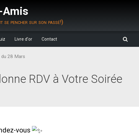
s-Amis
it se pencher sur son passé!)
uiz
Livre d'or
Contact
e du 28 Mars
 donne RDV à Votre Soirée
endez-vous