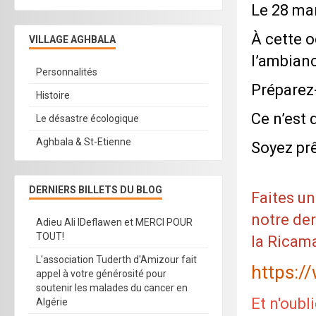
Le 28 mar
À cette 
VILLAGE AGHBALA
l’ambian
Personnalités
Préparez-
Histoire
Ce n’est 
Le désastre écologique
Aghbala & St-Etienne
Soyez prê
DERNIERS BILLETS DU BLOG
Faites un
notre der
Adieu Ali IDeflawen et MERCI POUR
TOUT!
la Ricam
L'association Tuderth d'Amizour fait
https:
appel à votre générosité pour
soutenir les malades du cancer en
Et n'oubl
Algérie