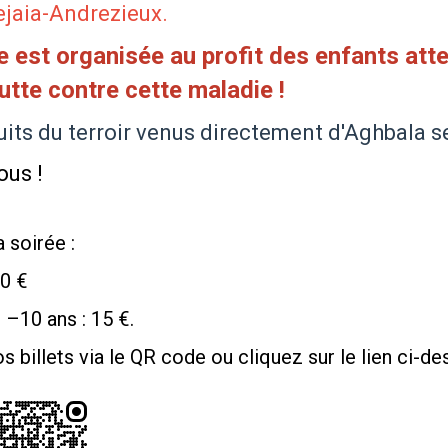
ejaia-Andrezieux.
e est organisée au profit des enfants att
lutte contre cette maladie !
its du terroir venus directement d'Aghbala s
ous !
a soirée :
30 €
 –10 ans : 15 €.
s billets via le QR code ou cliquez sur le lien ci-de