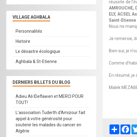
réussite de l'
AMROUCHE, DS
ELY, ACSEL A
VILLAGE AGHBALA
Saint-Etienn
Nous ne manque
Personnalités
Je remercie, d
Histoire
Bien sur, je n
Le désastre écologique
Aghbala & St-Etienne
Comme d'habitu
En résumé, je s
DERNIERS BILLETS DU BLOG
Malek MEZABER
Adieu Ali IDeflawen et MERCI POUR
TOUT!
L'association Tuderth d'Amizour fait
appel à votre générosité pour
soutenir les malades du cancer en
Partager
Fa
Algérie