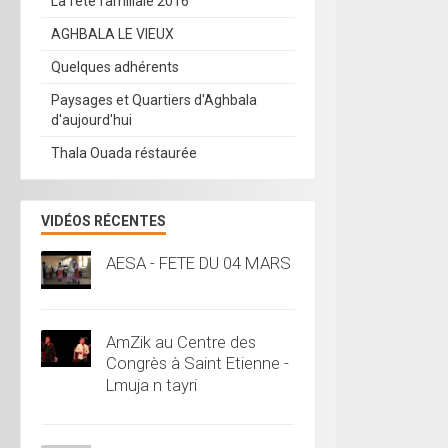
La fête familiale 2016
AGHBALA LE VIEUX
Quelques adhérents
Paysages et Quartiers d'Aghbala
d'aujourd'hui
Thala Ouada réstaurée
VIDÉOS RÉCENTES
AESA - FETE DU 04 MARS
AmZik au Centre des
Congrès à Saint Etienne -
Lmuja n tayri