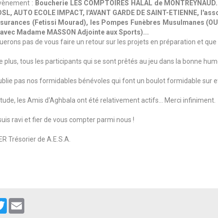
évènement :
Boucherie LES COMPTOIRES HALAL de MONTREYNAUD. Ch
L, AUTO ECOLE IMPACT, l'AVANT GARDE DE SAINT-ETIENNE, l'associa
ssurances (Fetissi Mourad), les Pompes Funèbres Musulmanes (OUC
e avec Madame MASSON Adjointe aux Sports)...
rons pas de vous faire un retour sur les projets en préparation et que n
e plus, tous les participants qui se sont prêtés au jeu dans la bonne hum
'oublie pas nos formidables bénévoles qui font un boulot formidable sur e
de, les Amis d'Aghbala ont été relativement actifs... Merci infiniment.
uis ravi et fier de vous compter parmi nous !
 Trésorier de A.E.S.A.
cebook
Twitter
Email